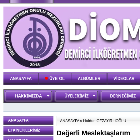
ANASAYFA
ÜYE OL
ALBÜMLER
VİDEOLAR
HAKKIMIZDA
ÜYELERİMİZ
DERNEĞİMİZ
ANASAYFA
ANASAYFA
»
Haldun CEZAYİRLİOĞLU
ETKİNLİKLERİMİZ
Değerli Meslektaşlarım