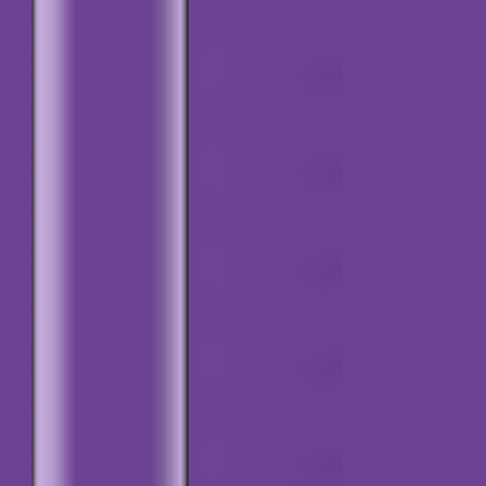
=========0=========
Banka Hesap
Numaraları
Bu duyuruyu ekleme
tarihi: 20.07.2018
=========0=========
Kurucular
Kurulunun ilk Yönetim
Kurulu Toplantısı
Bu duyuruyu ekleme
tarihi: 13.07.2018
=========0=========