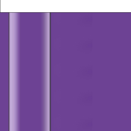
Derneğimiz, 16 Mart
Öğretmen Okullarının
Kuruluş Yıldönümü
kutlaması için, bir
öğle yemeği
organizasyonu
düzenlemiştir.
Bu duyuruyu ekleme
tarihi: 17.02.2020
=========0=========
Değerli Arkadaşlar;
Bu duyuruyu ekleme
tarihi: 09.10.2019
=========0=========
Yönetim Kurulu
Tolantısı 29 Mart 2019
Bu duyuruyu ekleme
tarihi: 29.03.2019
=========0=========
Yönetim Kurulu
Toplantısı (29 Mart
2019)
Bu duyuruyu ekleme
tarihi: 28.03.2019
=========0=========
16 Mart Öğretmen
Okullarının Açılışı