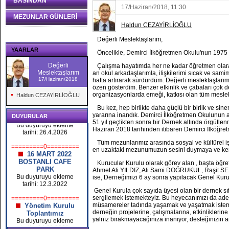
BASINDAN
17/Haziran/2018, 11:30
MEZUNLAR GÜNLERİ
Haldun CEZAYİRLİOĞLU
Değerli Meslektaşlarım,
YAARLAR
Öncelikle, Demirci İlköğretmen Okulu'nun 1975 yı
Değerli
Çalışma hayatımda her ne kadar öğretmen olara
Meslektaşlarım
an okul arkadaşlarımla, ilişkilerimi sıcak ve sam
17/Haziran/2018
hatta artırarak sürdürdüm. Değerli meslektaşlar
özen gösterdim. Benzer etkinlik ve çabaları çok
organizasyonlarda emeği, katkısı olan tüm mesle
Haldun CEZAYİRLİOĞLU
Bu kez, hep birlikte daha güçlü bir birlik ve sine
Okul Kapanıyor
yararına inandık. Demirci İlköğretmen Okulunun aç
DUYURULAR
Bu duyuruyu ekleme
51 yıl geçtikten sonra bir Dernek altında örgütlen
tarihi: 26.4.2026
Haziran 2018 tarihinden itibaren Demirci İlköğr
=========0=========
Tüm mezunlarımız arasında sosyal ve kültürel işbi
16 MART 2022
en uzaktaki mezunumuzun sesini duymaya ve kend
BOSTANLI CAFE
Kurucular Kurulu olarak görev alan , başta öğ
PARK
Ahmet Ali YILDIZ, Ali Sami DOĞRUKUL, Raşit S
Bu duyuruyu ekleme
ise, Derneğimizi 6 ay sonra yapılacak Genel Kurul
tarihi: 12.3.2022
Genel Kurula çok sayıda üyesi olan bir dernek sıfatı
=========0=========
sergilemek istemekteyiz. Bu heyecanımızı da ade
Yönetim Kurulu
müsamereler tadında yaşamak ve yaşatmak istemekt
Toplantımız
derneğin projelerine, çalışmalarına, etkinliklerine
Bu duyuruyu ekleme
yalnız bırakmayacağınıza inanıyor, desteğinizin 
tarihi: 14.11.2021