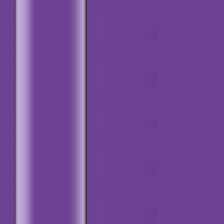
Bu duyuruyu ekleme
tarihi: 11.03.2019
=========0=========
Olağan Yönetim
Kurulu Toplantısı
Bu duyuruyu ekleme
tarihi: 19.02.2019
=========0=========
Kuşadası
Rezervasyon Ücretleri
Bu duyuruyu ekleme
tarihi: 19.02.2019
=========0=========
Yeni Yönetim Görev
Bölümü
Bu duyuruyu ekleme
tarihi: 19.02.2019
=========0=========
Kuşadası
Buluşması
Bu duyuruyu ekleme
tarihi: 02.01.2019
=========0=========
Haydi Genel Kurula
Bu duyuruyu ekleme
tarihi: 22.08.2018