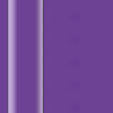
tarihi: 19.02.2019
=========0=========
Kuşadası
Rezervasyon Ücretleri
Bu duyuruyu ekleme
tarihi: 19.02.2019
=========0=========
Yeni Yönetim Görev
Bölümü
Bu duyuruyu ekleme
tarihi: 19.02.2019
=========0=========
Kuşadası
Buluşması
Bu duyuruyu ekleme
tarihi: 02.01.2019
=========0=========
Haydi Genel Kurula
Bu duyuruyu ekleme
tarihi: 22.08.2018
=========0=========
Banka Hesap
Numaraları
Bu duyuruyu ekleme
tarihi: 20.07.2018