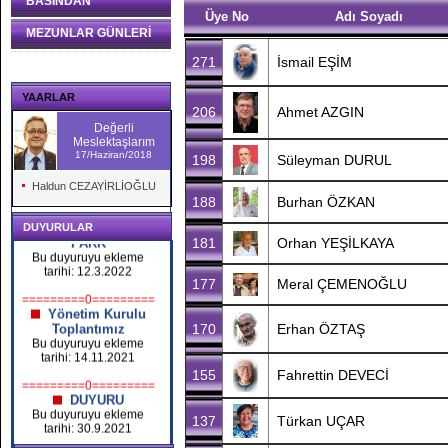
BASINDAN
MEZUNLAR GÜNLERİ
YAARLAR
Değerli
Okul Kapanıyor
Meslektaşlarım
Bu duyuruyu ekleme
17/Haziran/2018
tarihi: 26.4.2026
Haldun CEZAYİRLİOĞLU
=========0=========
16 MART 2022
BOSTANLI CAFE
DUYURULAR
PARK
Bu duyuruyu ekleme
tarihi: 12.3.2022
=========0=========
Yönetim Kurulu
Toplantımız
Bu duyuruyu ekleme
tarihi: 14.11.2021
=========0=========
DUYURU
Bu duyuruyu ekleme
tarihi: 30.9.2021
=========0=========