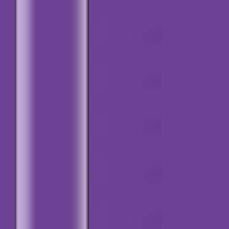
=========0=========
Kurucular
Kurulunun ilk Yönetim
Kurulu Toplantısı
Bu duyuruyu ekleme
tarihi: 13.07.2018
=========0=========