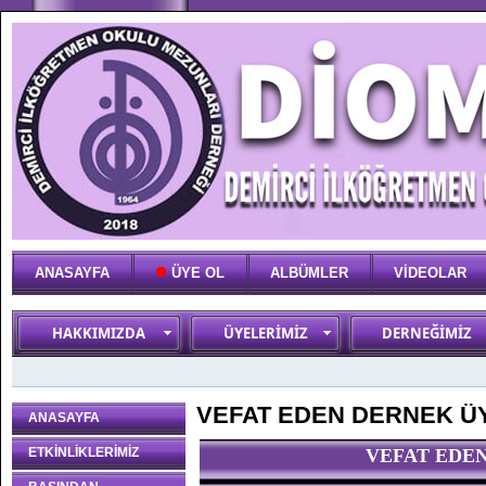
ANASAYFA
ÜYE OL
ALBÜMLER
VİDEOLAR
HAKKIMIZDA
ÜYELERİMİZ
DERNEĞİMİZ
VEFAT EDEN DERNEK Ü
ANASAYFA
ETKİNLİKLERİMİZ