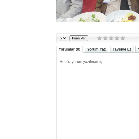
organizasyonu
düzenlemiştir.
Bu duyuruyu ekleme
tarihi: 17.02.2020
=========0=========
Değerli Arkadaşlar;
Bu duyuruyu ekleme
tarihi: 09.10.2019
=========0=========
Yorumlar (0)
Yorum Yaz
Tavsiye Et
Yönetim Kurulu
Tolantısı 29 Mart 2019
Bu duyuruyu ekleme
tarihi: 29.03.2019
=========0=========
Yönetim Kurulu
Toplantısı (29 Mart
2019)
Bu duyuruyu ekleme
tarihi: 28.03.2019
=========0=========
16 Mart Öğretmen
Okullarının Açılışı
Bu duyuruyu ekleme
tarihi: 11.03.2019
=========0=========
Olağan Yönetim