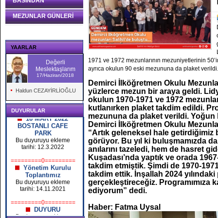
BASINDAN
MEZUNLAR GÜNLERİ
YAARLAR
1971 ve 1972 mezunlarının mezuniyetlerinin 50’inc
Değerli
ayrıca okulun 90 eski mezununa da plaket verildi
Meslektaşlarım
17/Haziran/2018
Okul Kapanıyor
Demirci İlköğretmen Okulu Mezunlar
Bu duyuruyu ekleme
tarihi: 26.4.2026
yüzlerce mezun bir araya geldi. Li
Haldun CEZAYİRLİOĞLU
okulun 1970-1971 ve 1972 mezunların
=========0=========
kutlanırken plaket takdim edildi. P
16 MART 2022
DUYURULAR
mezununa da plaket verildi. Yoğun
BOSTANLI CAFE
Demirci İlköğretmen Okulu Mezunla
PARK
“Artık geleneksel hale getirdiğimiz 
Bu duyuruyu ekleme
tarihi: 12.3.2022
görüyor. Bu yıl ki buluşmamızda da
anılarını tazeledi, hem de hasret gi
=========0=========
Kuşadası’nda yaptık ve orada 1967-
Yönetim Kurulu
takdim etmiştik. Şimdi de 1970-1971
Toplantımız
takdim ettik. İnşallah 2024 yılındak
Bu duyuruyu ekleme
tarihi: 14.11.2021
gerçekleştireceğiz. Programımıza k
ediyorum” dedi.
=========0=========
DUYURU
Haber: Fatma Uysal
Bu duyuruyu ekleme
tarihi: 30.9.2021