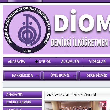
ANASAYFA
ÜYE OL
ALBÜMLER
VİDEOLAR
HAKKIMIZDA
ÜYELERİMİZ
DERNEĞİMİZ
ANASAYFA
ANASAYFA
»
MEZUNLAR GÜNLERİ
ETKİNLİKLERİMİZ